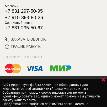
Магазин
+7 831 297-50-95
+7 910-393-80-26
Сервисный центр
+7 831 295-50-67
ЗАКАЗАТЬ ЗВОНОК
ГРАФИК РАБОТЫ
ПРИНИМАЕМ К ОПЛАТЕ
Cайт использует файлы cookie при сборе данных для
© 2017 Магазин Хозяин
инструментов веб-аналитики (Яндекс.Метрика и т.д.)
Собранная при помощи cookie информация не может
Нижний Новгород
идентифицировать вас, однако может помочь нам улучшить
работу нашего сайта.
Вебмеханика
— создание сайта
Продолжая пользоваться сайтом, вы соглашаетесь с