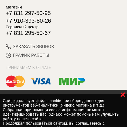
Магазин
+7 831 297-50-95
+7 910-393-80-26
Сервисный центр
+7 831 295-50-67
ЗАКАЗАТЬ ЗВОНОК
ГРАФИК РАБОТЫ
ПРИНИМАЕМ К ОПЛАТЕ
Cайт использует файлы cookie при сборе данных для
© 2017 Магазин Хозяин
инструментов веб-аналитики (Яндекс.Метрика и т.д.)
Собранная при помощи cookie информация не может
Нижний Новгород
идентифицировать вас, однако может помочь нам улучшить
работу нашего сайта.
Вебмеханика
— создание сайта
Продолжая пользоваться сайтом, вы соглашаетесь с