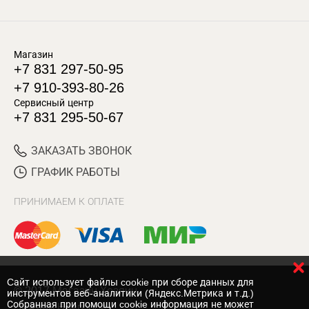
Магазин
+7 831 297-50-95
+7 910-393-80-26
Сервисный центр
+7 831 295-50-67
ЗАКАЗАТЬ ЗВОНОК
ГРАФИК РАБОТЫ
ПРИНИМАЕМ К ОПЛАТЕ
Cайт использует файлы cookie при сборе данных для
© 2017 Магазин Хозяин
инструментов веб-аналитики (Яндекс.Метрика и т.д.)
Собранная при помощи cookie информация не может
Нижний Новгород