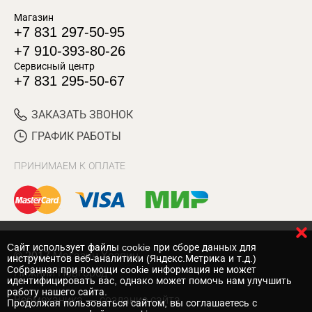
Магазин
+7 831 297-50-95
+7 910-393-80-26
Сервисный центр
+7 831 295-50-67
ЗАКАЗАТЬ ЗВОНОК
ГРАФИК РАБОТЫ
ПРИНИМАЕМ К ОПЛАТЕ
Cайт использует файлы cookie при сборе данных для
© 2017 Магазин Хозяин
инструментов веб-аналитики (Яндекс.Метрика и т.д.)
Собранная при помощи cookie информация не может
Нижний Новгород
идентифицировать вас, однако может помочь нам улучшить
работу нашего сайта.
Вебмеханика
— создание сайта
Продолжая пользоваться сайтом, вы соглашаетесь с