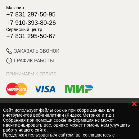
Магазин
+7 831 297-50-95
+7 910-393-80-26
Сервисный центр
+7 831 295-50-67
ЗАКАЗАТЬ ЗВОНОК
ГРАФИК РАБОТЫ
ПРИНИМАЕМ К ОПЛАТЕ
Cайт использует файлы cookie при сборе данных для
© 2017 Магазин Хозяин
инструментов веб-аналитики (Яндекс.Метрика и т.д.)
Собранная при помощи cookie информация не может
Нижний Новгород
идентифицировать вас, однако может помочь нам улучшить
работу нашего сайта.
Вебмеханика
— создание сайта
Продолжая пользоваться сайтом, вы соглашаетесь с