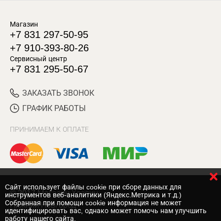
Магазин
+7 831 297-50-95
+7 910-393-80-26
Сервисный центр
+7 831 295-50-67
ЗАКАЗАТЬ ЗВОНОК
ГРАФИК РАБОТЫ
ПРИНИМАЕМ К ОПЛАТЕ
Cайт использует файлы cookie при сборе данных для
© 2017 Магазин Хозяин
инструментов веб-аналитики (Яндекс.Метрика и т.д.)
Собранная при помощи cookie информация не может
Нижний Новгород
идентифицировать вас, однако может помочь нам улучшить
работу нашего сайта.