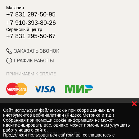
Магазин
+7 831 297-50-95
+7 910-393-80-26
Сервисный центр
+7 831 295-50-67
ЗАКАЗАТЬ ЗВОНОК
ГРАФИК РАБОТЫ
ПРИНИМАЕМ К ОПЛАТЕ
Cайт использует файлы cookie при сборе данных для
© 2017 Магазин Хозяин
инструментов веб-аналитики (Яндекс.Метрика и т.д.)
Собранная при помощи cookie информация не может
Нижний Новгород
идентифицировать вас, однако может помочь нам улучшить
работу нашего сайта.
Вебмеханика
— создание сайта
Продолжая пользоваться сайтом, вы соглашаетесь с