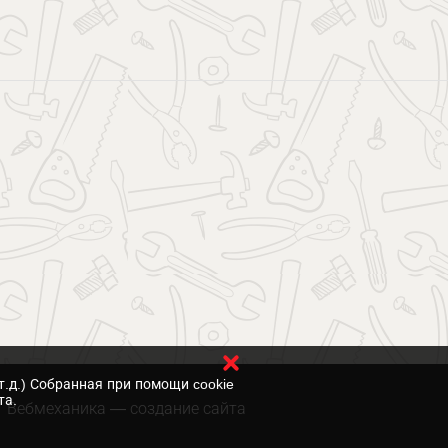
т.д.) Собранная при помощи cookie
та.
Вебмеханика
— создание сайта