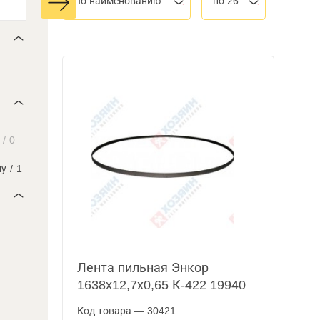
По наименованию
по 26
/
0
лу
/
1
Лента пильная Энкор
1638x12,7х0,65 К-422 19940
Код товара — 30421