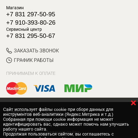
Магазин
+7 831 297-50-95
+7 910-393-80-26
Сервисный центр
+7 831 295-50-67
ЗАКАЗАТЬ ЗВОНОК
ГРАФИК РАБОТЫ
ПРИНИМАЕМ К ОПЛАТЕ
Cайт использует файлы cookie при сборе данных для
© 2017 Магазин Хозяин
инструментов веб-аналитики (Яндекс.Метрика и т.д.)
Собранная при помощи cookie информация не может
Нижний Новгород
идентифицировать вас, однако может помочь нам улучшить
работу нашего сайта.
Вебмеханика
— создание сайта
Продолжая пользоваться сайтом, вы соглашаетесь с