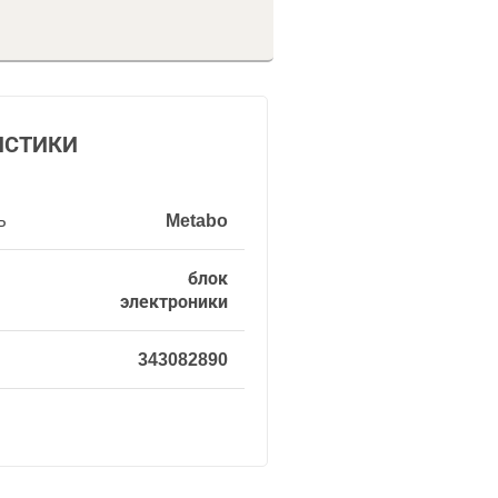
ИСТИКИ
ь
Metabo
блок
электроники
343082890