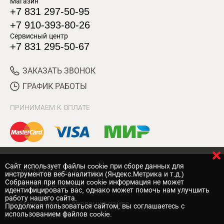
Магазин
+7 831 297-50-95
+7 910-393-80-26
Сервисный центр
+7 831 295-50-67
ЗАКАЗАТЬ ЗВОНОК
ГРАФИК РАБОТЫ
ПРИНИМАЕМ К ОПЛАТЕ
Cайт использует файлы cookie при сборе данных для
© 2017 Магазин Хозяин
инструментов веб-аналитики (Яндекс.Метрика и т.д.)
Собранная при помощи cookie информация не может
Нижний Новгород
идентифицировать вас, однако может помочь нам улучшить
работу нашего сайта.
Вебмеханика
— создание сайта
Продолжая пользоваться сайтом, вы соглашаетесь с
использованием файлов cookie.