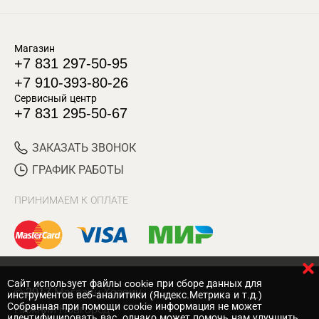
Магазин
+7 831 297-50-95
+7 910-393-80-26
Сервисный центр
+7 831 295-50-67
ЗАКАЗАТЬ ЗВОНОК
ГРАФИК РАБОТЫ
ПРИНИМАЕМ К ОПЛАТЕ
Cайт использует файлы cookie при сборе данных для
© 2017 Магазин Хозяин
инструментов веб-аналитики (Яндекс.Метрика и т.д.)
Собранная при помощи cookie информация не может
Нижний Новгород
идентифицировать вас, однако может помочь нам улучшить