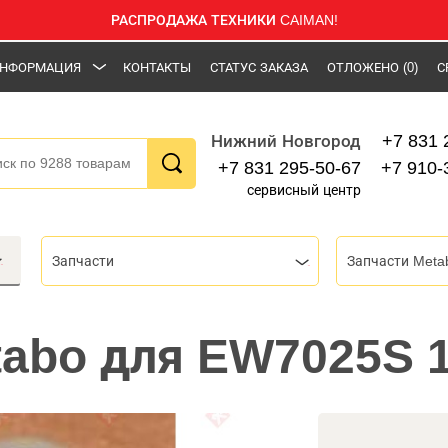
РАСПРОДАЖА ТЕХНИКИ CAIMAN!
НФОРМАЦИЯ
КОНТАКТЫ
СТАТУС ЗАКАЗА
ОТЛОЖЕНО
(0)
С
+7 831 
Нижний Новгород
+7 831 295-50-67
+7 910-
сервисный центр
Запчасти
Запчасти Meta
abo для EW7025S 