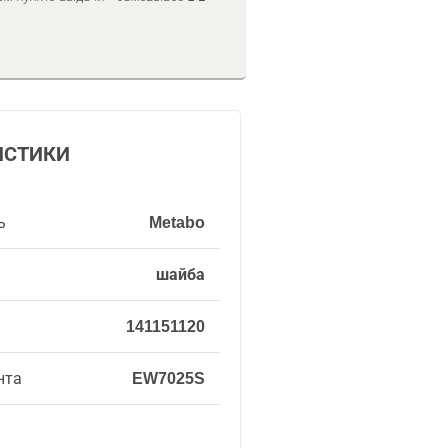
ИСТИКИ
ь
Metabo
шайба
141151120
нта
EW7025S