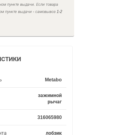
ном пункте выдачи. Если товара
ом пункте выдачи - самовывоз 1-2
ИСТИКИ
ь
Metabo
зажимной
рычаг
316065980
нта
лобзик