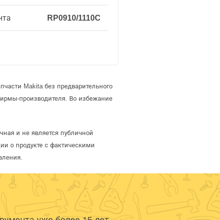
нта
RP0910/1110C
пчасти Makita без предварительного
фирмы-производителя. Во избежание
чная и не является публичной
ии о продукте с фактическими
вления.
умента уже более 15 лет