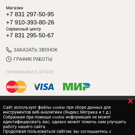
Магазин
+7 831 297-50-95
+7 910-393-80-26
Сервисный центр
+7 831 295-50-67
ЗАКАЗАТЬ ЗВОНОК
ГРАФИК РАБОТЫ
ПРИНИМАЕМ К ОПЛАТЕ
Cайт использует файлы cookie при сборе данных для
© 2017 Магазин Хозяин
инструментов веб-аналитики (Яндекс.Метрика и т.д.)
Собранная при помощи cookie информация не может
Нижний Новгород
идентифицировать вас, однако может помочь нам улучшить
работу нашего сайта.
Вебмеханика
— создание сайта
Продолжая пользоваться сайтом, вы соглашаетесь с