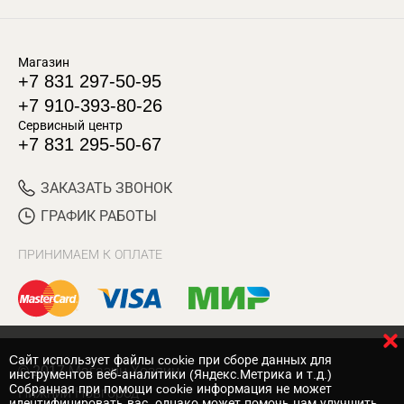
Магазин
+7 831 297-50-95
+7 910-393-80-26
Сервисный центр
+7 831 295-50-67
ЗАКАЗАТЬ ЗВОНОК
ГРАФИК РАБОТЫ
ПРИНИМАЕМ К ОПЛАТЕ
Cайт использует файлы cookie при сборе данных для
© 2017 Магазин Хозяин
инструментов веб-аналитики (Яндекс.Метрика и т.д.)
Собранная при помощи cookie информация не может
Нижний Новгород
идентифицировать вас, однако может помочь нам улучшить