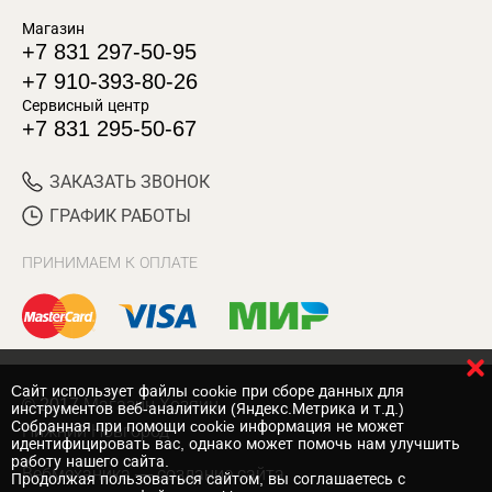
Магазин
+7 831 297-50-95
+7 910-393-80-26
Сервисный центр
+7 831 295-50-67
ЗАКАЗАТЬ ЗВОНОК
ГРАФИК РАБОТЫ
ПРИНИМАЕМ К ОПЛАТЕ
Cайт использует файлы cookie при сборе данных для
© 2017 Магазин Хозяин
инструментов веб-аналитики (Яндекс.Метрика и т.д.)
Собранная при помощи cookie информация не может
Нижний Новгород
идентифицировать вас, однако может помочь нам улучшить
работу нашего сайта.
Вебмеханика
— создание сайта
Продолжая пользоваться сайтом, вы соглашаетесь с