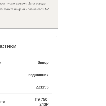
ном пункте выдачи. Если товара
ом пункте выдачи - самовывоз 1-2
ИСТИКИ
ь
Энкор
подшипник
221155
ПЭ-750-
нта
24ЭР