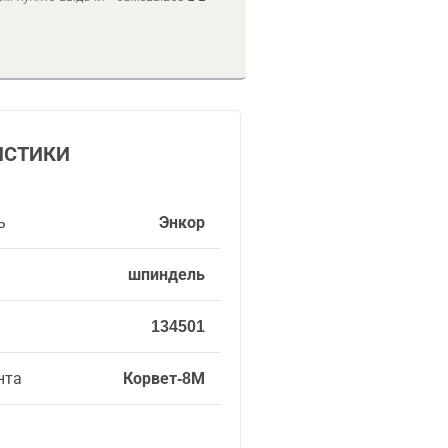
ИСТИКИ
ь
Энкор
шпиндель
134501
нта
Корвет-8М