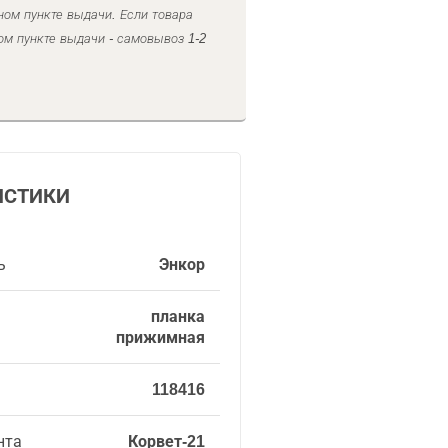
ном пункте выдачи. Если товара
ом пункте выдачи - самовывоз 1-2
ИСТИКИ
ь
Энкор
планка
прижимная
118416
нта
Корвет-21