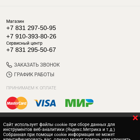
Магазин
+7 831 297-50-95
+7 910-393-80-26
Сервисный центр
+7 831 295-50-67
ЗАКАЗАТЬ ЗВОНОК
ГРАФИК РАБОТЫ
ПРИНИМАЕМ К ОПЛАТЕ
Cайт использует файлы cookie при сборе данных для
© 2017 Магазин Хозяин
инструментов веб-аналитики (Яндекс.Метрика и т.д.)
Собранная при помощи cookie информация не может
Нижний Новгород
идентифицировать вас, однако может помочь нам улучшить