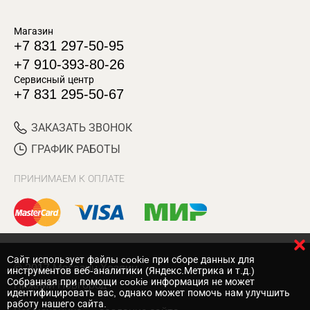
Магазин
+7 831 297-50-95
+7 910-393-80-26
Сервисный центр
+7 831 295-50-67
ЗАКАЗАТЬ ЗВОНОК
ГРАФИК РАБОТЫ
ПРИНИМАЕМ К ОПЛАТЕ
Cайт использует файлы cookie при сборе данных для
© 2017 Магазин Хозяин
инструментов веб-аналитики (Яндекс.Метрика и т.д.)
Собранная при помощи cookie информация не может
Нижний Новгород
идентифицировать вас, однако может помочь нам улучшить
работу нашего сайта.