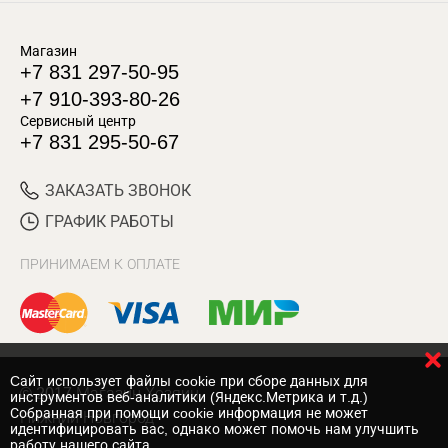
Магазин
+7 831 297-50-95
+7 910-393-80-26
Сервисный центр
+7 831 295-50-67
ЗАКАЗАТЬ ЗВОНОК
ГРАФИК РАБОТЫ
ПРИНИМАЕМ К ОПЛАТЕ
Cайт использует файлы cookie при сборе данных для
© 2017 Магазин Хозяин
инструментов веб-аналитики (Яндекс.Метрика и т.д.)
Собранная при помощи cookie информация не может
Нижний Новгород
идентифицировать вас, однако может помочь нам улучшить
работу нашего сайта.