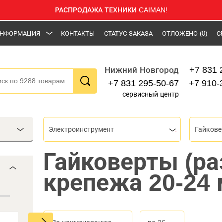
РАСПРОДАЖА ТЕХНИКИ CAIMAN!
НФОРМАЦИЯ
КОНТАКТЫ
СТАТУС ЗАКАЗА
ОТЛОЖЕНО
(0)
С
+7 831 
Нижний Новгород
+7 831 295-50-67
+7 910-
сервисный центр
Электроинструмент
Гайков
Гайковерты (р
крепежа 20-24 