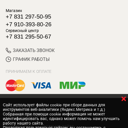
Магазин
+7 831 297-50-95
+7 910-393-80-26
Сервисный центр
+7 831 295-50-67
ЗАКАЗАТЬ ЗВОНОК
ГРАФИК РАБОТЫ
ПРИНИМАЕМ К ОПЛАТЕ
Cайт использует файлы cookie при сборе данных для
© 2017 Магазин Хозяин
инструментов веб-аналитики (Яндекс.Метрика и т.д.)
Собранная при помощи cookie информация не может
Нижний Новгород
идентифицировать вас, однако может помочь нам улучшить
работу нашего сайта.
Вебмеханика
— создание сайта
Продолжая пользоваться сайтом, вы соглашаетесь с