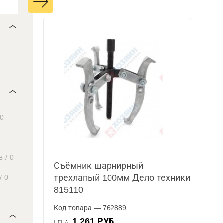
0
в
/
0
Съёмник шарнирный
трехлапый 100мм Дело техники
/
0
815110
Код товара — 762889
1 261 РУБ.
ЦЕНА