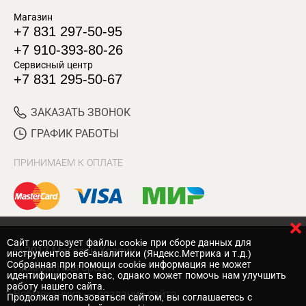
Магазин
+7 831 297-50-95
+7 910-393-80-26
Сервисный центр
+7 831 295-50-67
ЗАКАЗАТЬ ЗВОНОК
ГРАФИК РАБОТЫ
ПРИНИМАЕМ К ОПЛАТЕ
Cайт использует файлы cookie при сборе данных для
© 2017 Магазин Хозяин
инструментов веб-аналитики (Яндекс.Метрика и т.д.)
Собранная при помощи cookie информация не может
Нижний Новгород
идентифицировать вас, однако может помочь нам улучшить
работу нашего сайта.
Вебмеханика
— создание сайта
Продолжая пользоваться сайтом, вы соглашаетесь с