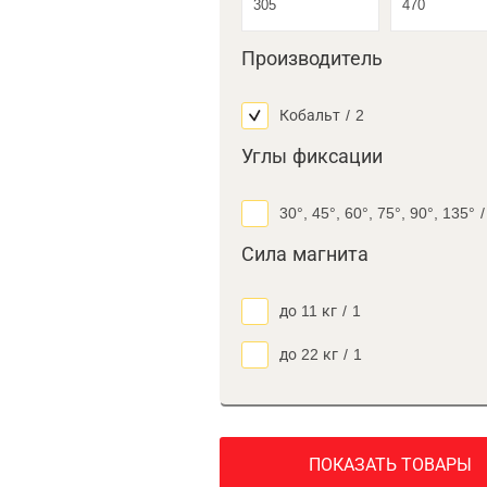
Производитель
Кобальт
/
2
Углы фиксации
30°, 45°, 60°, 75°, 90°, 135°
/
Сила магнита
до 11 кг
/
1
до 22 кг
/
1
ПОКАЗАТЬ ТОВАРЫ