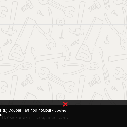
т.д.) Собранная при помощи cookie
та.
Вебмеханика
— создание сайта