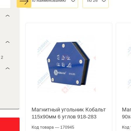
По наименованию
по 26
2
Магнитный угольник Кобальт
Маг
115х90мм 6 углов 918-283
90х
Код товара — 170945
Код 