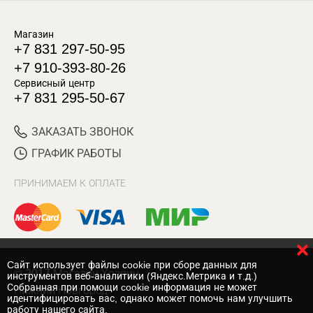
Магазин
+7 831 297-50-95
+7 910-393-80-26
Сервисный центр
+7 831 295-50-67
ЗАКАЗАТЬ ЗВОНОК
ГРАФИК РАБОТЫ
ПРИНИМАЕМ К ОПЛАТЕ
Cайт использует файлы cookie при сборе данных для
© 2017 Магазин Хозяин
инструментов веб-аналитики (Яндекс.Метрика и т.д.)
Собранная при помощи cookie информация не может
Нижний Новгород
идентифицировать вас, однако может помочь нам улучшить
работу нашего сайта.