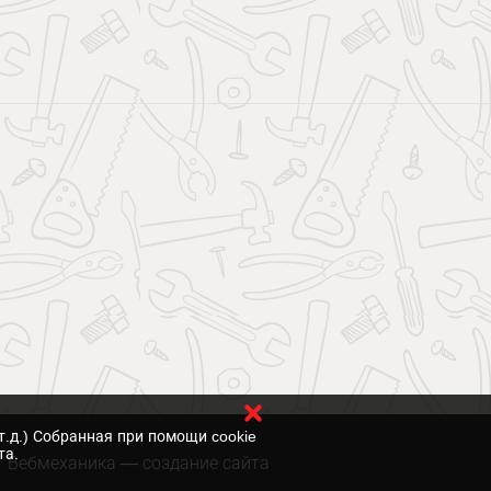
т.д.) Собранная при помощи cookie
та.
Вебмеханика
— создание сайта