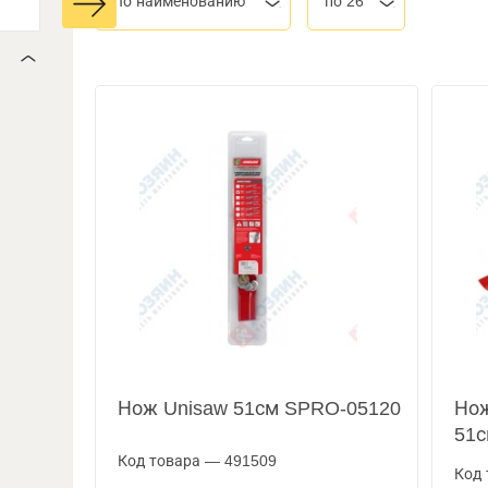
По наименованию
по 26
Нож Unisaw 51см SPRO-05120
Нож
51с
Код товара — 491509
Код 