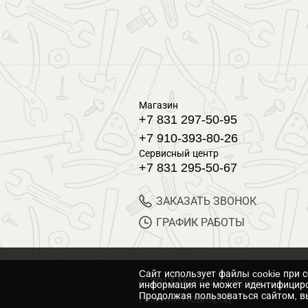
Магазин
+7 831 297-50-95
+7 910-393-80-26
Сервисный центр
+7 831 295-50-67
ЗАКАЗАТЬ ЗВОНОК
ГРАФИК РАБОТЫ
Cайт использует файлы cookie при 
© 2017 Магазин Хозяин
информация не может идентифициро
Продолжая пользоваться сайтом, вы
Нижний Новгород