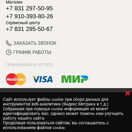
Магазин
+7 831 297-50-95
+7 910-393-80-26
Сервисный центр
+7 831 295-50-67
ЗАКАЗАТЬ ЗВОНОК
ГРАФИК РАБОТЫ
ПРИНИМАЕМ К ОПЛАТЕ
Cайт использует файлы cookie при сборе данных для
© 2017 Магазин Хозяин
инструментов веб-аналитики (Яндекс.Метрика и т.д.)
Собранная при помощи cookie информация не может
Нижний Новгород
идентифицировать вас, однако может помочь нам улучшить
работу нашего сайта.
Вебмеханика
— создание сайта
Продолжая пользоваться сайтом, вы соглашаетесь с
использованием файлов cookie.