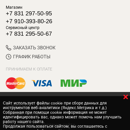
Магазин
+7 831 297-50-95
+7 910-393-80-26
Сервисный центр
+7 831 295-50-67
ЗАКАЗАТЬ ЗВОНОК
ГРАФИК РАБОТЫ
ПРИНИМАЕМ К ОПЛАТЕ
Cайт использует файлы cookie при сборе данных для
© 2017 Магазин Хозяин
инструментов веб-аналитики (Яндекс.Метрика и т.д.)
Собранная при помощи cookie информация не может
Нижний Новгород
идентифицировать вас, однако может помочь нам улучшить
работу нашего сайта.
Вебмеханика
— создание сайта
Продолжая пользоваться сайтом, вы соглашаетесь с