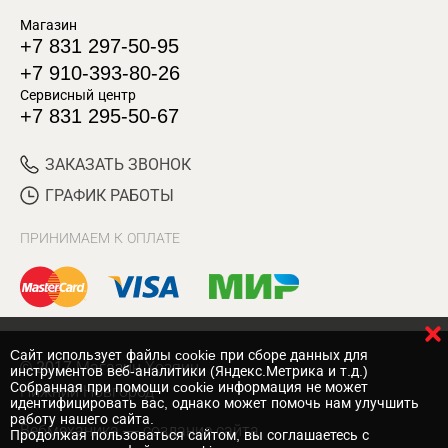
Магазин
+7 831 297-50-95
+7 910-393-80-26
Сервисный центр
+7 831 295-50-67
ЗАКАЗАТЬ ЗВОНОК
ГРАФИК РАБОТЫ
ПРИНИМАЕМ К ОПЛАТЕ
Cайт использует файлы cookie при сборе данных для
© 2017 Магазин Хозяин
инструментов веб-аналитики (Яндекс.Метрика и т.д.)
Собранная при помощи cookie информация не может
Нижний Новгород
идентифицировать вас, однако может помочь нам улучшить
работу нашего сайта.
Вебмеханика
— создание сайта
Продолжая пользоваться сайтом, вы соглашаетесь с