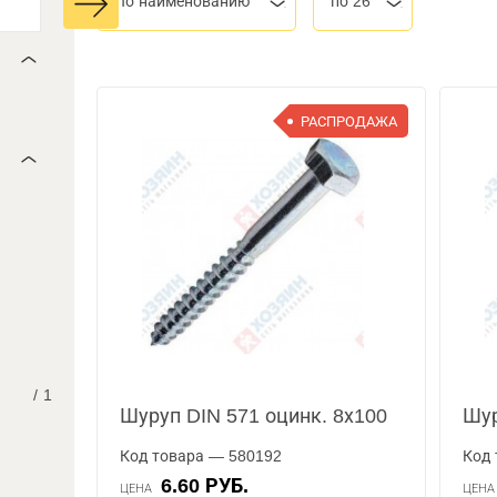
По наименованию
по 26
РАСПРОДАЖА
/
1
Шуруп DIN 571 оцинк. 8х100
Шур
Код товара — 580192
Код 
6.60 РУБ.
ЦЕНА
ЦЕН