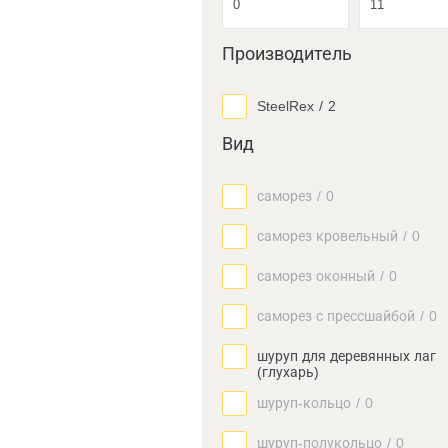
Производитель
SteelRex
/
2
Вид
саморез
/
0
саморез кровельный
/
0
саморез оконный
/
0
саморез с прессшайбой
/
0
шуруп для деревянных лаг
(глухарь)
шуруп-кольцо
/
0
шуруп-полукольцо
/
0