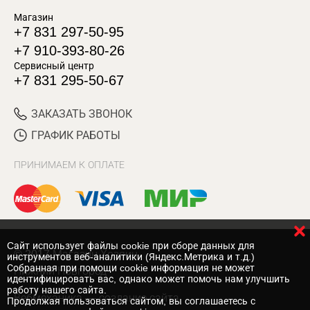
Магазин
+7 831 297-50-95
+7 910-393-80-26
Сервисный центр
+7 831 295-50-67
ЗАКАЗАТЬ ЗВОНОК
ГРАФИК РАБОТЫ
ПРИНИМАЕМ К ОПЛАТЕ
Cайт использует файлы cookie при сборе данных для
© 2017 Магазин Хозяин
инструментов веб-аналитики (Яндекс.Метрика и т.д.)
Собранная при помощи cookie информация не может
Нижний Новгород
идентифицировать вас, однако может помочь нам улучшить
работу нашего сайта.
Вебмеханика
— создание сайта
Продолжая пользоваться сайтом, вы соглашаетесь с