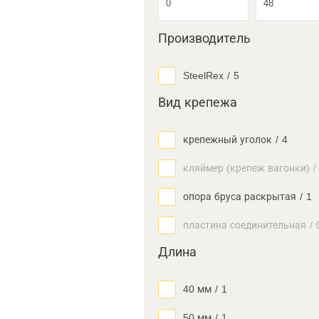
Производитель
SteelRex
/
5
Вид крепежа
крепежный уголок
/
4
кляймер (крепеж вагонки)
/
опора бруса раскрытая
/
1
пластина соединительная
/
Длина
40 мм
/
1
50 мм
/
1