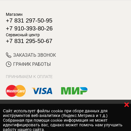
Магазин
+7 831 297-50-95
+7 910-393-80-26
Сервисный центр
+7 831 295-50-67
ЗАКАЗАТЬ ЗВОНОК
ГРАФИК РАБОТЫ
ПРИНИМАЕМ К ОПЛАТЕ
Cайт использует файлы cookie при сборе данных для
© 2017 Магазин Хозяин
инструментов веб-аналитики (Яндекс.Метрика и т.д.)
Собранная при помощи cookie информация не может
Нижний Новгород
идентифицировать вас, однако может помочь нам улучшить
работу нашего сайта.