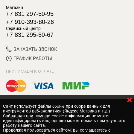
Магазин
+7 831 297-50-95
+7 910-393-80-26
Сервисный центр
+7 831 295-50-67
ЗАКАЗАТЬ ЗВОНОК
ГРАФИК РАБОТЫ
ПРИНИМАЕМ К ОПЛАТЕ
Cайт использует файлы cookie при сборе данных для
© 2017 Магазин Хозяин
инструментов веб-аналитики (Яндекс.Метрика и т.д.)
Собранная при помощи cookie информация не может
Нижний Новгород
идентифицировать вас, однако может помочь нам улучшить
работу нашего сайта.
Вебмеханика
— создание сайта
Продолжая пользоваться сайтом, вы соглашаетесь с