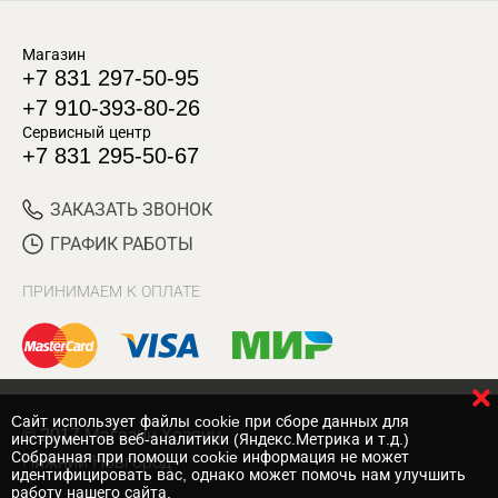
Магазин
+7 831 297-50-95
+7 910-393-80-26
Сервисный центр
+7 831 295-50-67
ЗАКАЗАТЬ ЗВОНОК
ГРАФИК РАБОТЫ
ПРИНИМАЕМ К ОПЛАТЕ
Cайт использует файлы cookie при сборе данных для
© 2017 Магазин Хозяин
инструментов веб-аналитики (Яндекс.Метрика и т.д.)
Собранная при помощи cookie информация не может
Нижний Новгород
идентифицировать вас, однако может помочь нам улучшить
работу нашего сайта.