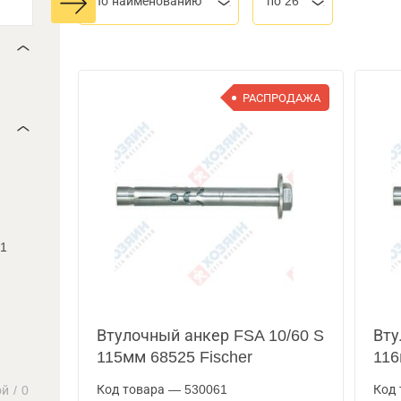
По наименованию
по 26
РАСПРОДАЖА
1
Втулочный анкер FSA 10/60 S
Вту
115мм 68525 Fischer
116
Код товара — 530061
Код 
ой
/
0