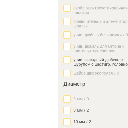
скоба электроустановочная
плоская
соединительный элемент дл
шпилек
унив. дюбель без кромки
/
0
унив. дюбель для бетона и
листовых материалов
унив. фасадный дюбель с
шурупом с шестигр. головко
шайба широкополая
/
0
Диаметр
6 мм
/
0
8 мм
/
2
10 мм
/
2