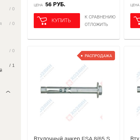
56 РУБ.
ЦЕНА
ЦЕН
/
0
К СРАВНЕНИЮ
КУПИТЬ
я
/
0
ОТЛОЖИТЬ
/
0
РАСПРОДАЖА
/
1
й
Втулочный анкер FSA 8/65 S
Вту