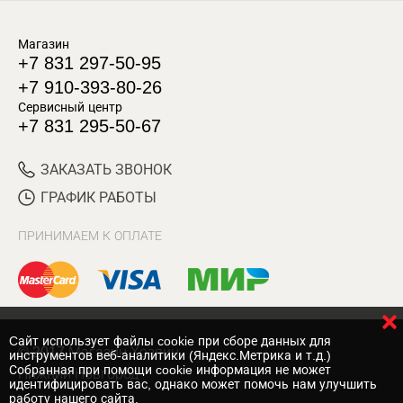
Магазин
+7 831 297-50-95
+7 910-393-80-26
Сервисный центр
+7 831 295-50-67
ЗАКАЗАТЬ ЗВОНОК
ГРАФИК РАБОТЫ
ПРИНИМАЕМ К ОПЛАТЕ
Cайт использует файлы cookie при сборе данных для
© 2017 Магазин Хозяин
инструментов веб-аналитики (Яндекс.Метрика и т.д.)
Собранная при помощи cookie информация не может
Нижний Новгород
идентифицировать вас, однако может помочь нам улучшить
работу нашего сайта.