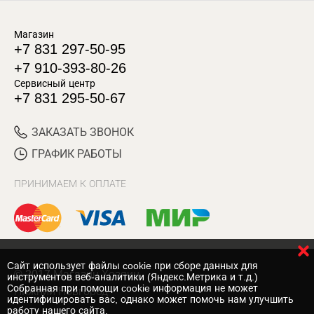
Магазин
+7 831 297-50-95
+7 910-393-80-26
Сервисный центр
+7 831 295-50-67
ЗАКАЗАТЬ ЗВОНОК
ГРАФИК РАБОТЫ
ПРИНИМАЕМ К ОПЛАТЕ
Cайт использует файлы cookie при сборе данных для
© 2017 Магазин Хозяин
инструментов веб-аналитики (Яндекс.Метрика и т.д.)
Собранная при помощи cookie информация не может
Нижний Новгород
идентифицировать вас, однако может помочь нам улучшить
работу нашего сайта.