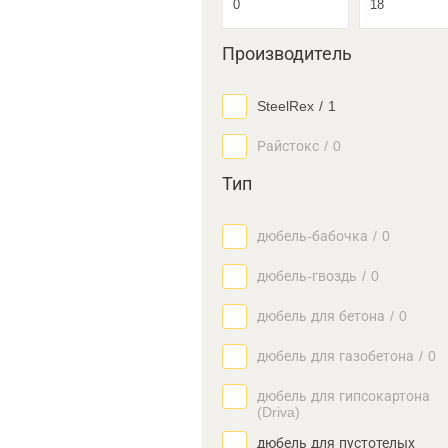
Производитель
SteelRex
/
1
Райстокс
/
0
Тип
дюбель-бабочка
/
0
дюбель-гвоздь
/
0
дюбель для бетона
/
0
дюбель для газобетона
/
0
дюбель для гипсокартона
(Driva)
дюбель для пустотелых