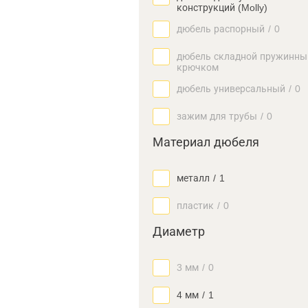
конструкций (Molly)
дюбель распорный
/
0
дюбель складной пружинны
крючком
дюбель универсальный
/
0
зажим для трубы
/
0
Материал дюбеля
металл
/
1
пластик
/
0
Диаметр
3 мм
/
0
4 мм
/
1