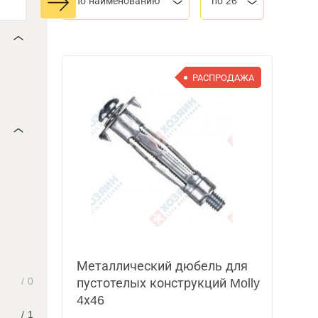
По наименованию
по 26
РАСПРОДАЖА
Металлический дюбель для
/
0
пустотелых конструкций Molly
4х46
/
1