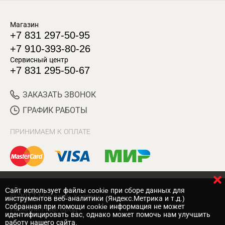
Магазин
+7 831 297-50-95
+7 910-393-80-26
Сервисный центр
+7 831 295-50-67
ЗАКАЗАТЬ ЗВОНОК
ГРАФИК РАБОТЫ
ПРИНИМАЕМ К ОПЛАТЕ
Cайт использует файлы cookie при сборе данных для
© 2017 Магазин Хозяин
инструментов веб-аналитики (Яндекс.Метрика и т.д.)
Собранная при помощи cookie информация не может
Нижний Новгород
идентифицировать вас, однако может помочь нам улучшить
работу нашего сайта.