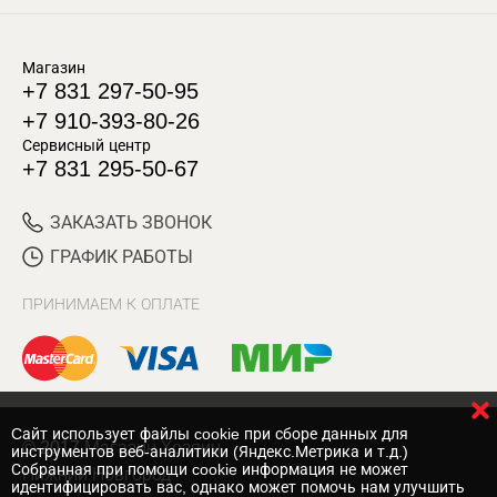
Магазин
+7 831 297-50-95
+7 910-393-80-26
Сервисный центр
+7 831 295-50-67
ЗАКАЗАТЬ ЗВОНОК
ГРАФИК РАБОТЫ
ПРИНИМАЕМ К ОПЛАТЕ
Cайт использует файлы cookie при сборе данных для
© 2017 Магазин Хозяин
инструментов веб-аналитики (Яндекс.Метрика и т.д.)
Собранная при помощи cookie информация не может
Нижний Новгород
идентифицировать вас, однако может помочь нам улучшить