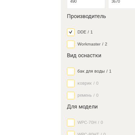
Производитель
DDE
/
1
Workmaster
/
2
Вид оснастки
бак для воды
/
1
коврик
/
0
ремень
/
0
Для модели
WPC-70H
/
0
WPC-80HT
/
0