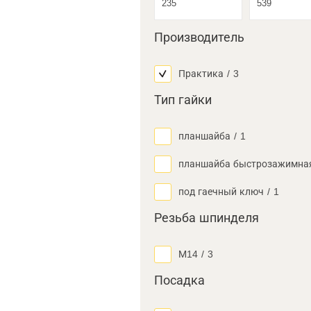
Производитель
Практика
/
3
Тип гайки
планшайба
/
1
планшайба быстрозажимна
под гаечный ключ
/
1
Резьба шпинделя
М14
/
3
Посадка