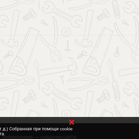
т.д.) Собранная при помощи cookie
та.
Вебмеханика
— создание сайта