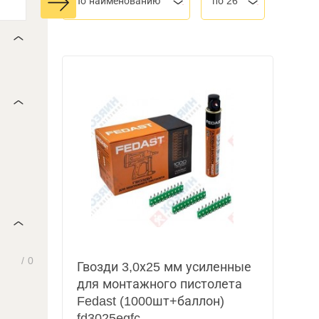
По наименованию
по 26
/
0
Гвозди 3,0х25 мм усиленные
для монтажного пистолета
Fedast (1000шт+баллон)
fd3025egfc