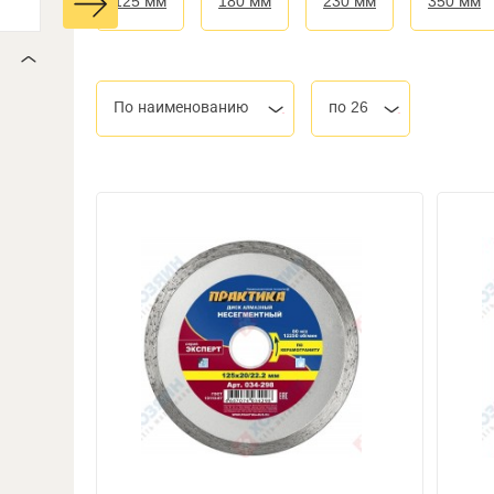
125 мм
180 мм
230 мм
350 мм
По наименованию
по 26