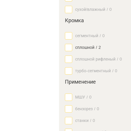
сухой/влажный
/
0
Кромка
сегментный
/
0
сплошной
/
2
сплошной рифленый
/
0
турбо-сегментный
/
0
Применение
МШУ
/
0
бензорез
/
0
станки
/
0